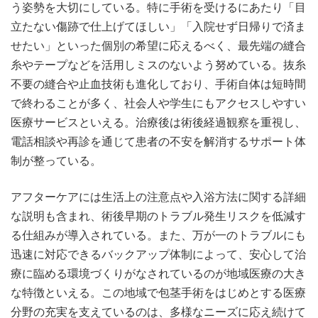
う姿勢を大切にしている。特に手術を受けるにあたり「目
立たない傷跡で仕上げてほしい」「入院せず日帰りで済ま
せたい」といった個別の希望に応えるべく、最先端の縫合
糸やテープなどを活用しミスのないよう努めている。抜糸
不要の縫合や止血技術も進化しており、手術自体は短時間
で終わることが多く、社会人や学生にもアクセスしやすい
医療サービスといえる。治療後は術後経過観察を重視し、
電話相談や再診を通じて患者の不安を解消するサポート体
制が整っている。
アフターケアには生活上の注意点や入浴方法に関する詳細
な説明も含まれ、術後早期のトラブル発生リスクを低減す
る仕組みが導入されている。また、万が一のトラブルにも
迅速に対応できるバックアップ体制によって、安心して治
療に臨める環境づくりがなされているのが地域医療の大き
な特徴といえる。この地域で包茎手術をはじめとする医療
分野の充実を支えているのは、多様なニーズに応え続けて