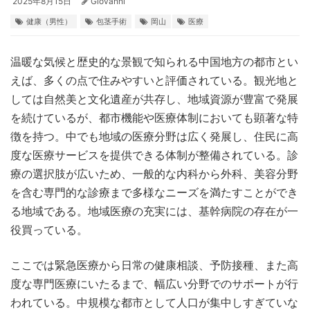
2025年8月15日
Giovanni
健康（男性）
包茎手術
岡山
医療
温暖な気候と歴史的な景観で知られる中国地方の都市とい
えば、多くの点で住みやすいと評価されている。
観光地と
しては自然美と文化遺産が共存し、地域資源が豊富で発展
を続けているが、都市機能や医療体制においても顕著な特
徴を持つ。中でも地域の医療分野は広く発展し、住民に高
度な医療サービスを提供できる体制が整備されている。診
療の選択肢が広いため、一般的な内科から外科、美容分野
を含む専門的な診療まで多様なニーズを満たすことができ
る地域である。地域医療の充実には、基幹病院の存在が一
役買っている。
ここでは緊急医療から日常の健康相談、予防接種、また高
度な専門医療にいたるまで、幅広い分野でのサポートが行
われている。中規模な都市として人口が集中しすぎていな