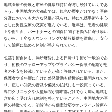
地域医療の発展と市民の健康維持に寄与し続けていくであ
ろう。中国地方の大都市では、観光や歴史だけでなく医療
分野においても大きな発展が見られ、特に包茎手術を中心
とした男性医療の充実が進んでいる。近年は、患者の健康
上や衛生面、パートナーとの関係に関する悩みに寄り添い
ながら、丁寧なカウンセリングや情報提供を徹底し、安心
して治療に臨める体制が整えられている。
包茎手術自体も、局所麻酔による日帰り手術が一般的であ
り、術後のフォローアップやプライバシー保護の配慮が患
者の不安を軽減している点が高く評価されている。また、
保護者や若年層に向けた啓発活動も積極的に展開されてお
り、正しい知識の普及や偏見の払拭にも一役買っている。
専門クリニックや大型病院が都市部だけでなく周辺地域を
含め広く受け入れ体制を整えていることも、中国地方の医
療の特徴である。初診時から個室対応やオンライン診療を
活用し、患者の心理的なハードルを下げる工夫もなされて