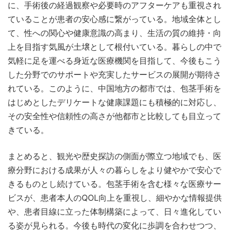
に、手術後の経過観察や必要時のアフターケアも重視され
ていることが患者の安心感に繋がっている。地域全体とし
て、性への関心や健康意識の高まり、生活の質の維持・向
上を目指す気風が土壌として根付いている。暮らしの中で
気軽に足を運べる身近な医療機関を目指して、今後もこう
した分野でのサポートや充実したサービスの展開が期待さ
れている。このように、中国地方の都市では、包茎手術を
はじめとしたデリケートな健康課題にも積極的に対応し、
その安全性や信頼性の高さが他都市と比較しても目立って
きている。
まとめると、観光や歴史探訪の側面が際立つ地域でも、医
療分野における成果が人々の暮らしをより健やかで安心で
きるものとし続けている。包茎手術を含む様々な医療サー
ビスが、患者本人のQOL向上を重視し、細やかな情報提供
や、患者目線に立った体制構築によって、日々進化してい
る姿が見られる。今後も時代の変化に歩調を合わせつつ、